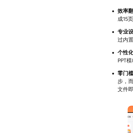
效率
成15
专业
过内
个性
PPT
零门
步，而
文件