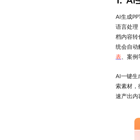
1.
A
AI生成
语言处理
档内容转
统会自动
表
、案例
AI一键
索素材，
速产出内