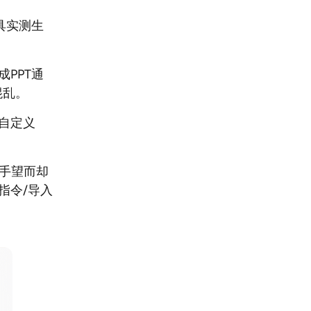
具实测生
PPT通
混乱。
持自定义
新手望而却
指令/导入