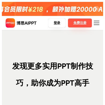
登录
免费注册
博思AIPPT
博思AIPPT SDK
发现更多实用PPT制作技
博思白板boardmix
博思设计Pixso
巧，助你成为PPT高手
AI一键生成PPT
Word精准转PPT