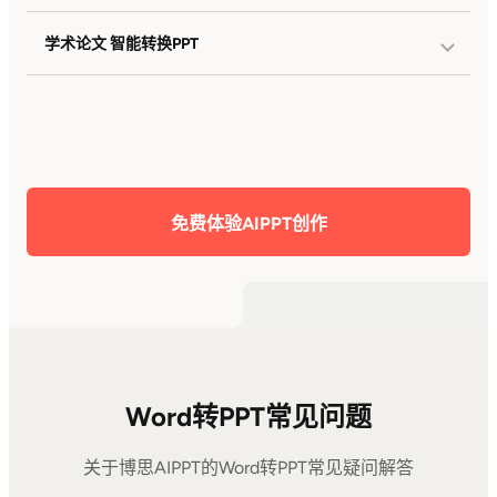
学术论文 智能转换PPT
保留数据表格
逻辑结构还原
章节自动拆分
专业排版输出
参考文献整理
答辩格式适配
免费体验AIPPT创作
Word转PPT常见问题
关于博思AIPPT的Word转PPT常见疑问解答