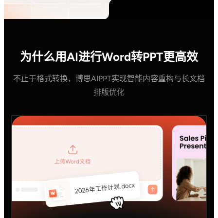
sdk集成
企业模板定制
为什么用AI进行Word转PPT更高效
帮助中心
PPT技巧
不止于格式转换，博思AIPPT实现智能内容重构与长文档
排版优化