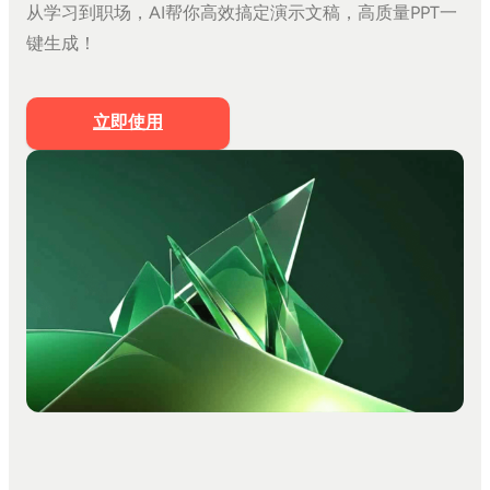
从学习到职场，AI帮你高效搞定演示文稿，高质量PPT一
文档生成PPT
键生成！
思维导图生成PPT
Markdown生成PPT
立即使用
文字转PPT
文件转PPT
营销策划模板
工作汇报模板
PPT美化
私有化部署