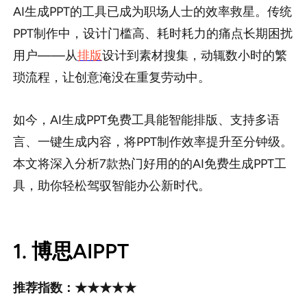
sdk集成
AI生成PPT的工具已成为职场人士的效率救星。传统
企业模板定制
PPT制作中，设计门槛高、耗时耗力的痛点长期困扰
用户——从
排版
设计到素材搜集，动辄数小时的繁
琐流程，让创意淹没在重复劳动中。
帮助中心
PPT技巧
如今，AI生成PPT免费工具能智能排版、支持多语
言、一键生成内容，将PPT制作效率提升至分钟级。
本文将深入分析7款热门好用的的AI免费生成PPT工
具，助你轻松驾驭智能办公新时代。
1. 博思AIPPT
推荐指数：★★★★★