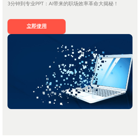
3分钟到专业PPT：AI带来的职场效率革命大揭秘！
文档生成PPT
思维导图生成PPT
Markdown生成PPT
立即使用
文字转PPT
文件转PPT
营销策划模板
工作汇报模板
PPT美化
私有化部署