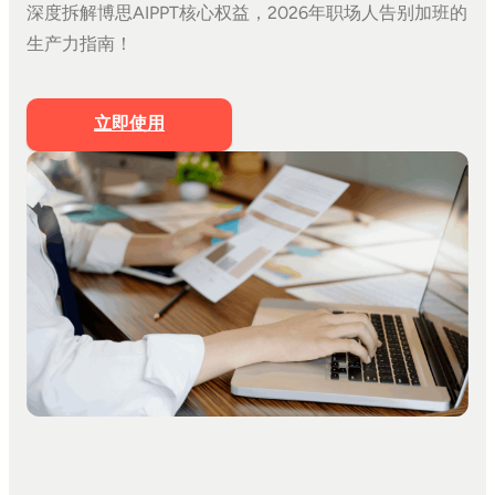
深度拆解博思AIPPT核心权益，2026年职场人告别加班的
文档生成PPT
生产力指南！
思维导图生成PPT
Markdown生成PPT
立即使用
文字转PPT
文件转PPT
营销策划模板
工作汇报模板
PPT美化
私有化部署