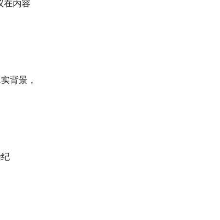
议在内容
真实背景，
治纪