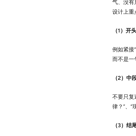
气、没有
设计上重
（1）开
例如紧接“
而不是一句
（2）中
不要只复
律？”、
（3）结