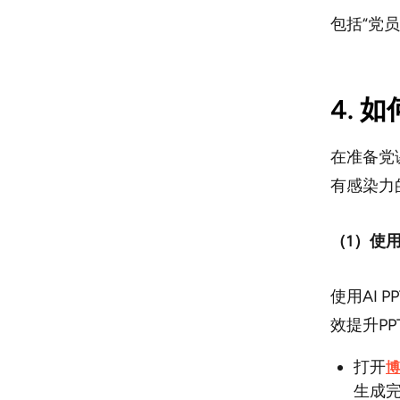
包括“党
4. 
在准备党
有感染力
（1）使
使用AI
P
效提升P
打开
博
生成