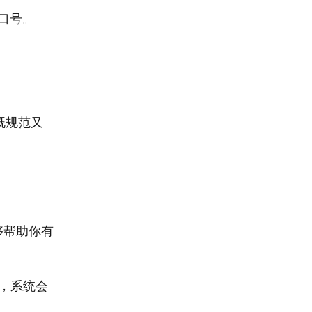
洞口号。
既规范又
够帮助你有
”，系统会