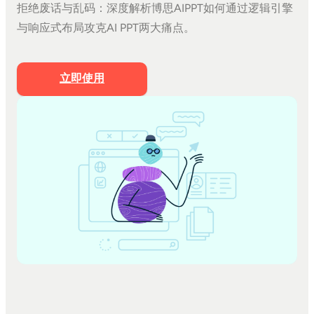
拒绝废话与乱码：深度解析博思AIPPT如何通过逻辑引擎
文档生成PPT
与响应式布局攻克AI PPT两大痛点。
思维导图生成PPT
Markdown生成PPT
立即使用
文字转PPT
文件转PPT
营销策划模板
工作汇报模板
PPT美化
私有化部署