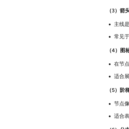
（3）箭
主线是
常见
（4）图
在节
适合
（5）阶
节点
适合