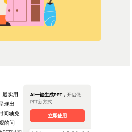
、最实用
AI一键生成PPT，
开启做
PPT新方式
呈现出
时间轴免
立即使用
观的问