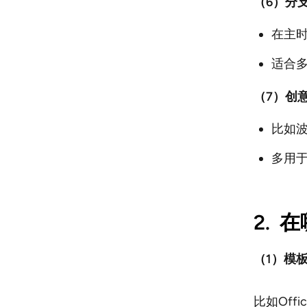
（6）分
在主
适合
（7）创
比如
多用
2.
在
（1）模
比如Off