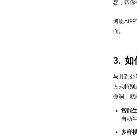
容，帮你
博思AIP
面。
3.
如
与其到处
方式特别
微调，就
智能
自动生
多样