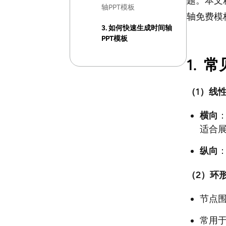
题。本文
轴PPT模板
轴免费模
3. 如何快速生成时间轴
PPT模板
1.
常
（1）线
横向
适合
纵向
（2）环
节点
常用