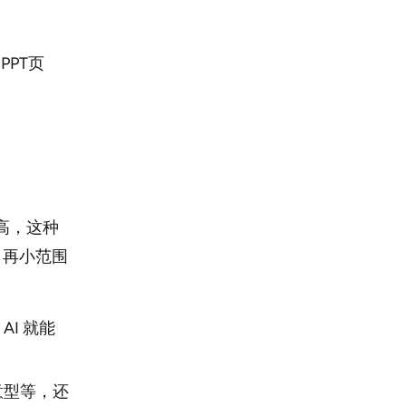
PPT页
更高，这种
，再小范围
I 就能
意型等，还