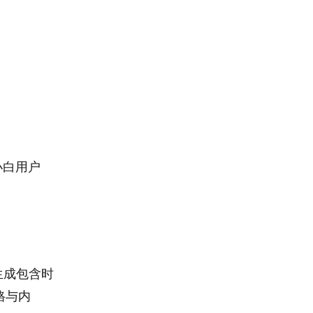
板
小白用户
生成包含时
格与内