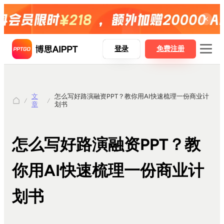
登录
免费注册
文
怎么写好路演融资PPT？教你用AI快速梳理一份商业计
博思AIPPT
章
划书
博思AIPPT SDK
博思白板boardmix
怎么写好路演融资PPT？教
博思设计Pixso
你用AI快速梳理一份商业计
划书
AI一键生成PPT
Word精准转PPT