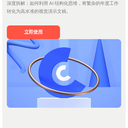
深度拆解：如何利用 AI 结构化思维，将繁杂的年度工作
文档生成PPT
转化为高水准的视觉演示文稿。
思维导图生成PPT
Markdown生成PPT
立即使用
文字转PPT
文件转PPT
营销策划模板
工作汇报模板
PPT美化
私有化部署