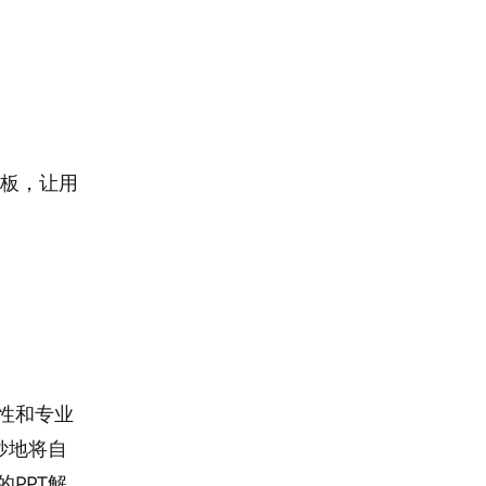
模板，让用
。
。
性和专业
妙地将自
PPT解